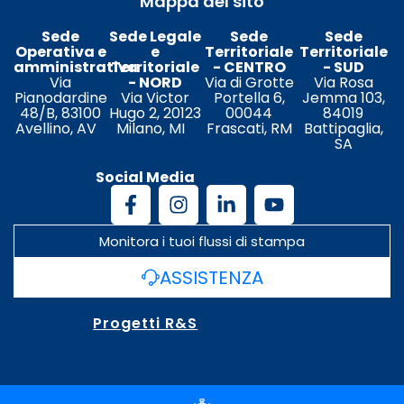
Mappa del sito
Sede
Sede Legale
Sede
Sede
Operativa e
e
Territoriale
Territoriale
amministrativa
Territoriale
- CENTRO
- SUD
Via
- NORD
Via di Grotte
Via Rosa
Pianodardine
Via Victor
Portella 6,
Jemma 103,
48/B, 83100
Hugo 2, 20123
00044
84019
Avellino, AV
Milano, MI
Frascati, RM
Battipaglia,
SA
Social Media
Monitora i tuoi flussi di stampa
ASSISTENZA
Progetti R&S