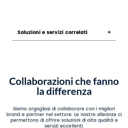
Soluzioni e servizi correlati
Assistenza Scanner Santa Lucia Di Serino
Assistenza Stampanti Termiche Santa
Lucia Di Serino
Noleggio Scanner Santa Lucia Di Serino
Noleggio Stampanti Santa Lucia Di Serino
Collaborazioni che fanno
Noleggio Stampanti Termiche Santa Lucia
Di Serino
la differenza
Vendita Stampanti Termiche Santa Lucia
Di Serino
Siamo orgogliosi di collaborare con i migliori
brand e partner nel settore. Le nostre alleanze ci
permettono di offrire soluzioni di alta qualità e
servizi eccellenti.