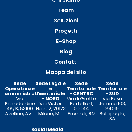
Team
Soluzioni
Progetti
E-Shop
Blog
Contatti
Mappa del sito
Sede
Sede Legale
Sede
Sede
Operativa e
e
Territoriale
Territoriale
amministrativa
Territoriale
- CENTRO
- SUD
Via
- NORD
Via di Grotte
Via Rosa
Pianodardine
Via Victor
Portella 6,
Jemma 103,
48/B, 83100
Hugo 2, 20123
00044
84019
Avellino, AV
Milano, MI
Frascati, RM
Battipaglia,
SA
Social Media