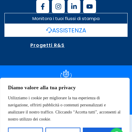
Monitora i tuoi flussi di stampa
ASSISTENZA
Progetti R&S
DOCUMENTAZIONE SLA
Diamo valore alla tua privacy
Utilizziamo i cookie per migliorare la tua esperienza di
SPECIFICHE TECNICHE
navigazione, offrirti pubblicità o contenuti personalizzati e
analizzare il nostro traffico. Cliccando “Accetta tutti”, acconsenti al
nostro utilizzo dei cookie.
© 2026 SOFT TECNOLOGY | P.IVA 02137470643