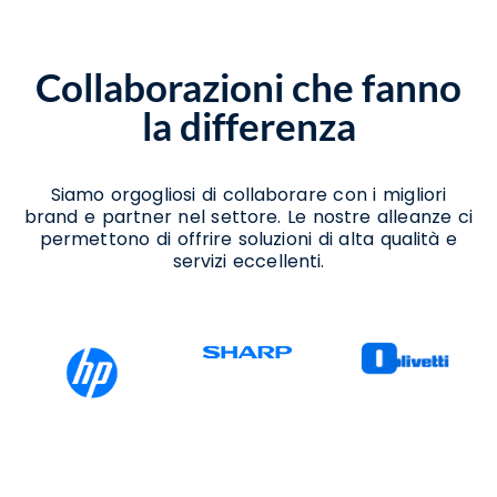
Noleggio Scanner Teora
Noleggio Stampanti Teora
Noleggio Stampanti Termiche Teora
Collaborazioni che fanno
Vendita Stampanti Termiche Teora
la differenza
Siamo orgogliosi di collaborare con i migliori
brand e partner nel settore. Le nostre alleanze ci
permettono di offrire soluzioni di alta qualità e
servizi eccellenti.