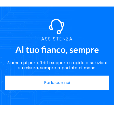
ASSISTENZA
Al tuo fianco, sempre
Siamo qui per offrirti supporto rapido e soluzioni
su misura, sempre a portata di mano
Parla con noi