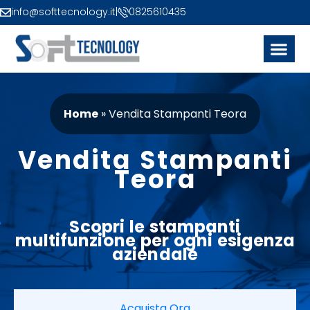
info@softtecnology.it
|
0825610435
Home
»
Vendita Stampanti Teora
Vendita Stampanti
Teora
Scopri le
stampanti
multifunzione
per ogni esigenza
aziendale
Acquista Ora