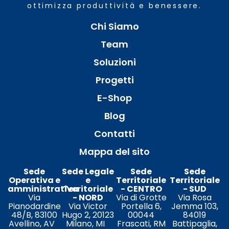
ottimizza produttività e benessere.
Chi Siamo
Team
Soluzioni
Progetti
E-Shop
Blog
Contatti
Mappa del sito
Sede
Sede Legale
Sede
Sede
Operativa e
e
Territoriale
Territoriale
amministrativa
Territoriale
- CENTRO
- SUD
Via
- NORD
Via di Grotte
Via Rosa
Pianodardine
Via Victor
Portella 6,
Jemma 103,
48/B, 83100
Hugo 2, 20123
00044
84019
Avellino, AV
Milano, MI
Frascati, RM
Battipaglia,