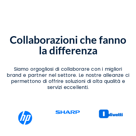
Assistenza Scanner Acerra
Assistenza Stampanti Acerra
Assistenza Stampanti Termiche Acerra
Noleggio Scanner Acerra
Noleggio Stampanti Termiche Acerra
Collaborazioni che fanno
Vendita Stampanti Acerra
la differenza
Siamo orgogliosi di collaborare con i migliori
brand e partner nel settore. Le nostre alleanze ci
permettono di offrire soluzioni di alta qualità e
servizi eccellenti.