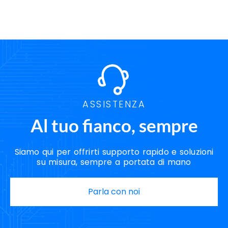
ASSISTENZA
Al tuo fianco, sempre
Siamo qui per offrirti supporto rapido e soluzioni
su misura, sempre a portata di mano
Parla con noi