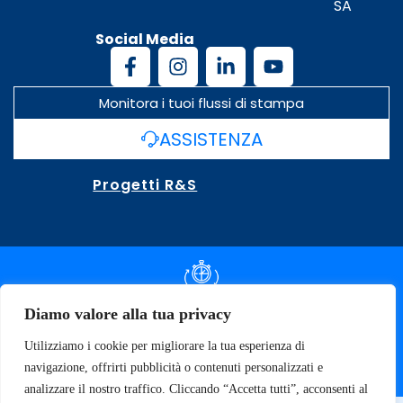
SA
Social Media
Monitora i tuoi flussi di stampa
ASSISTENZA
Progetti R&S
DOCUMENTAZIONE SLA
Diamo valore alla tua privacy
Utilizziamo i cookie per migliorare la tua esperienza di
SPECIFICHE TECNICHE
navigazione, offrirti pubblicità o contenuti personalizzati e
analizzare il nostro traffico. Cliccando “Accetta tutti”, acconsenti al