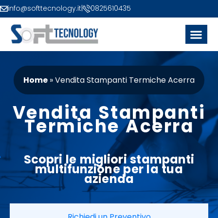
info@softtecnology.it
|
0825610435
Home
»
Vendita Stampanti Termiche Acerra
Vendita Stampanti
Termiche Acerra
Scopri le migliori
stampanti
multifunzione
per la tua
azienda
Richiedi un Preventivo