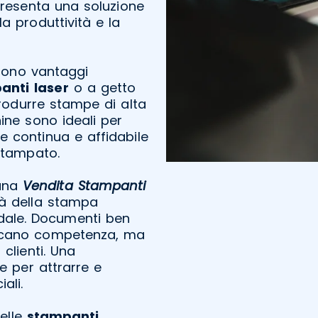
resenta una soluzione
a produttività e la
frono vantaggi
anti
laser
o a getto
produrre stampe di alta
ine sono ideali per
 continua e affidabile
 stampato.
 una
Vendita Stampanti
ità della stampa
ndale. Documenti ben
nicano competenza, ma
clienti. Una
 per attrarre e
ali.
delle
stampanti