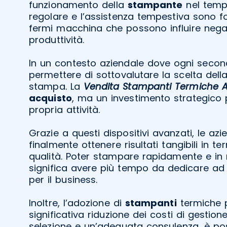
funzionamento della
stampante
nel temp
regolare e l’assistenza tempestiva sono f
fermi macchina che possono influire nega
produttività.
In un contesto aziendale dove ogni secon
permettere di sottovalutare la scelta dell
stampa. La
Vendita Stampanti Termiche A
acquisto
, ma un investimento strategico p
propria attività.
Grazie a questi dispositivi avanzati, le a
finalmente ottenere risultati tangibili in te
qualità. Poter stampare rapidamente e in
significa avere più tempo da dedicare ad al
per il business.
Inoltre, l’adozione di
stampanti
termiche 
significativa riduzione dei costi di gestio
selezione e un’adeguata consulenza, è poss