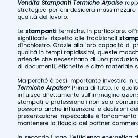
Vendita Stampanti Termiche Arpaise
rapp
strategica per chi desidera massimizzare l
qualità del lavoro.
Le
stampanti
termiche, in particolare, of
significativi rispetto alle tradizionali
stamp
d'inchiostro. Grazie alla loro capacità di 
qualità in tempi rapidissimi, queste macch
aziende che necessitano di una produzione
di documenti, etichette e altro materiale
Ma perché è così importante investire in
Termiche Arpaise
? Prima di tutto, la qual
influisce direttamente sull’immagine azie
stampati e professionali non solo comu
possono anche influenzare le decisioni dei 
presentazione impeccabile è fondamentale
mantenere la fiducia dei partner commerci
In secondo luogo, l’efficienza energetica 