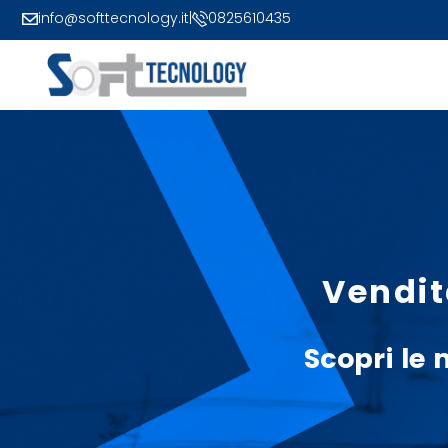
info@softtecnology.it
|
0825610435
Vendit
Scopri le 