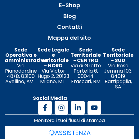
E-Shop
Blog
Contatti
Mappa del sito
Sede
Sede Legale
Sede
Sede
Operativa e
e
Territoriale
Territoriale
amministrativa
Territoriale
- CENTRO
- SUD
Via
- NORD
Via di Grotte
Via Rosa
Pianodardine
Via Victor
Portella 6,
Jemma 103,
48/B, 83100
Hugo 2, 20123
00044
84019
Avellino, AV
Milano, MI
Frascati, RM
Battipaglia,
SA
Social Media
Monitora i tuoi flussi di stampa
ASSISTENZA