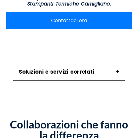
Stampanti Termiche Camigliano
.
Contattaci ora
Soluzioni e servizi correlati
Assistenza Scanner Camigliano
Assistenza Stampanti Camigliano
Assistenza Stampanti Termiche Camigliano
Noleggio Scanner Camigliano
Noleggio Stampanti Camigliano
Collaborazioni che fanno
Noleggio Stampanti Termiche Camigliano
Vendita Stampanti Camigliano
la differenza