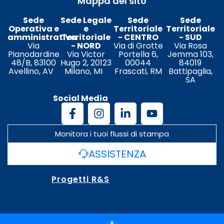
Mappa del sito
Sede
Sede Legale
Sede
Sede
Operativa e
e
Territoriale
Territoriale
amministrativa
Territoriale
- CENTRO
- SUD
Via
- NORD
Via di Grotte
Via Rosa
Pianodardine
Via Victor
Portella 6,
Jemma 103,
48/B, 83100
Hugo 2, 20123
00044
84019
Avellino, AV
Milano, MI
Frascati, RM
Battipaglia,
SA
Social Media
Monitora i tuoi flussi di stampa
ASSISTENZA
Progetti R&S