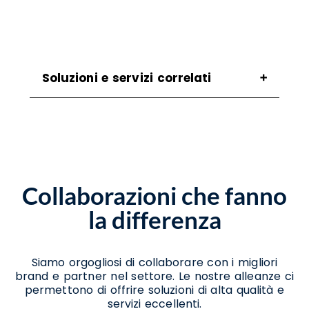
Soluzioni e servizi correlati
Assistenza Scanner Caselle In Pittari
Assistenza Stampanti Caselle In Pittari
Assistenza Stampanti Termiche Caselle In
Pittari
Noleggio Scanner Caselle In Pittari
Collaborazioni che fanno
Noleggio Stampanti Caselle In Pittari
Noleggio Stampanti Termiche Caselle In
la differenza
Pittari
Vendita Stampanti Caselle In Pittari
Siamo orgogliosi di collaborare con i migliori
brand e partner nel settore. Le nostre alleanze ci
permettono di offrire soluzioni di alta qualità e
servizi eccellenti.