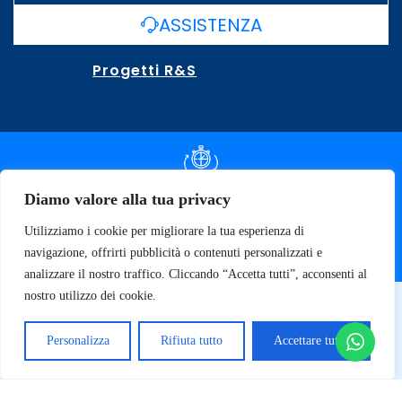
ASSISTENZA
Progetti R&S
DOCUMENTAZIONE SLA
Diamo valore alla tua privacy
Utilizziamo i cookie per migliorare la tua esperienza di
SPECIFICHE TECNICHE
navigazione, offrirti pubblicità o contenuti personalizzati e
analizzare il nostro traffico. Cliccando “Accetta tutti”, acconsenti al
nostro utilizzo dei cookie.
© 2026 SOFT TECNOLOGY | P.IVA 02137470643
Privacy Policy
Personalizza
Rifiuta tutto
Accettare tutto
Termini e Condizioni