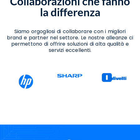
Collaborazioni che fanno
Noleggio Stampanti Termiche Macerata
la differenza
Campania
Vendita Stampanti Macerata Campania
Siamo orgogliosi di collaborare con i migliori
brand e partner nel settore. Le nostre alleanze ci
permettono di offrire soluzioni di alta qualità e
servizi eccellenti.