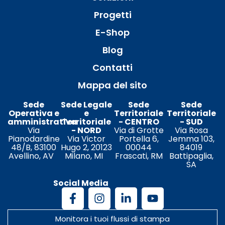
Progetti
E-Shop
Blog
Contatti
Mappa del sito
Sede
Sede Legale
Sede
Sede
Operativa e
e
Territoriale
Territoriale
amministrativa
Territoriale
- CENTRO
- SUD
Via
- NORD
Via di Grotte
Via Rosa
Pianodardine
Via Victor
Portella 6,
Jemma 103,
48/B, 83100
Hugo 2, 20123
00044
84019
Avellino, AV
Milano, MI
Frascati, RM
Battipaglia,
SA
Social Media
Monitora i tuoi flussi di stampa