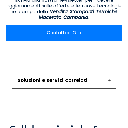
Iscriviti alla nostra newsletter per ricevere
aggiornamenti sulle offerte e le nuove tecnologie
nel campo della
Vendita Stampanti Termiche
Macerata Campania
.
Contattaci Ora
Soluzioni e servizi correlati
Assistenza Scanner Macerata Campania
Assistenza Stampanti Macerata Campania
Assistenza Stampanti Termiche Macerata
Campania
Noleggio Scanner Macerata Campania
Noleggio Stampanti Macerata Campania