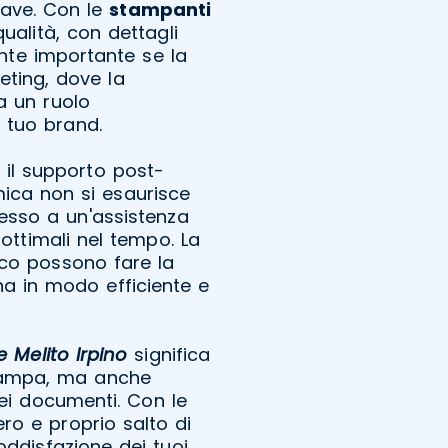
iave. Con le
stampanti
qualità, con dettagli
mente importante se la
eting, dove la
a un ruolo
 tuo brand.
 il supporto post-
ica non si esaurisce
esso a un'assistenza
ottimali nel tempo. La
ico possono fare la
a in modo efficiente e
 Melito Irpino
significa
stampa, ma anche
dei documenti. Con le
ero e proprio salto di
oddisfazione dei tuoi