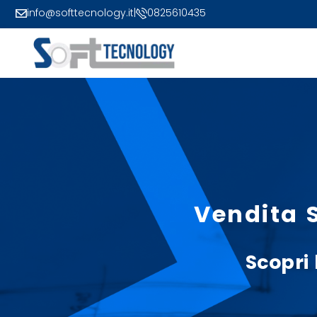
info@softtecnology.it
|
0825610435
Vendita 
Scopri 