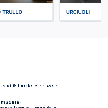
URCIUOLI
 soddisfare le esigenze di
ampante
?
izzata tramite il modulo di