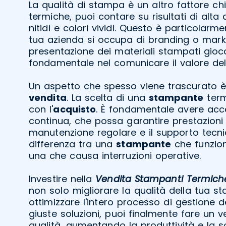
La qualità di stampa è un altro fattore ch
termiche, puoi contare su risultati di alta 
nitidi e colori vividi. Questo è particolar
tua azienda si occupa di branding o mark
presentazione dei materiali stampati gioc
fondamentale nel comunicare il valore del
Un aspetto che spesso viene trascurato è
vendita
. La scelta di una
stampante
term
con l'
acquisto
. È fondamentale avere acc
continua, che possa garantire prestazioni 
manutenzione regolare e il supporto tecn
differenza tra una
stampante
che funzion
una che causa interruzioni operative.
Investire nella
Vendita Stampanti Termiche
non solo migliorare la qualità della tua 
ottimizzare l'intero processo di gestione 
giuste soluzioni, puoi finalmente fare un v
qualità, aumentando la produttività e la s