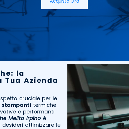
Acquista Ora
he: la
la Tua Azienda
spetto cruciale per le
e
stampanti
termiche
ovative e performanti
e Melito Irpino
è
desideri ottimizzare le