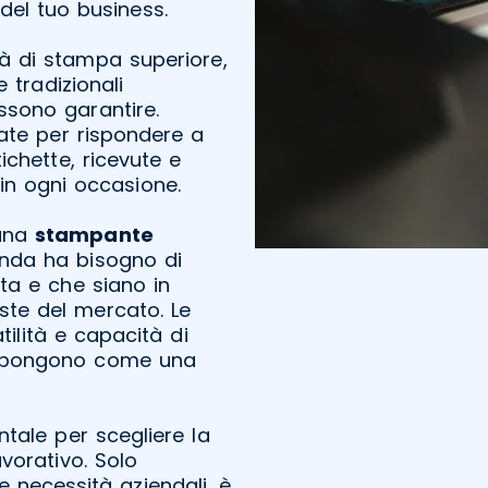
 del tuo business.
à di stampa superiore,
e tradizionali
sono garantire.
ate per rispondere a
chette, ricevute e
 in ogni occasione.
 una
stampante
enda ha bisogno di
ta e che siano in
ste del mercato. Le
tilità e capacità di
si pongono come una
ntale per scegliere la
vorativo. Solo
e necessità aziendali, è