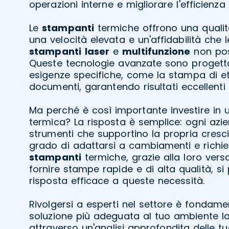
operazioni interne e migliorare l'efficienza
Le
stampanti
termiche offrono una qualit
una velocità elevata e un'affidabilità che l
stampanti
laser
e
multifunzione
non pos
Queste tecnologie avanzate sono progett
esigenze specifiche, come la stampa di eti
documenti, garantendo risultati eccellenti
Ma perché è così importante investire in
termica? La risposta è semplice: ogni azi
strumenti che supportino la propria cresci
grado di adattarsi a cambiamenti e richie
stampanti
termiche, grazie alla loro versa
fornire stampe rapide e di alta qualità, 
risposta efficace a queste necessità.
Rivolgersi a esperti nel settore è fondame
soluzione più adeguata al tuo ambiente la
attraverso un'analisi approfondita delle tu