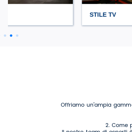
STILE TV
Offriamo un'ampia gamma d
2. Come p
Il nostro team di esperti 