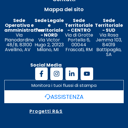
Mappa del sito
Sede
Sede Legale
Sede
Sede
Operativa e
e
Territoriale
Territoriale
amministrativa
Territoriale
- CENTRO
- SUD
Via
- NORD
Via di Grotte
Via Rosa
Pianodardine
Via Victor
Portella 6,
Jemma 103,
48/B, 83100
Hugo 2, 20123
00044
84019
Avellino, AV
Milano, MI
Frascati, RM
Battipaglia,
SA
Social Media
Monitora i tuoi flussi di stampa
ASSISTENZA
Progetti R&S