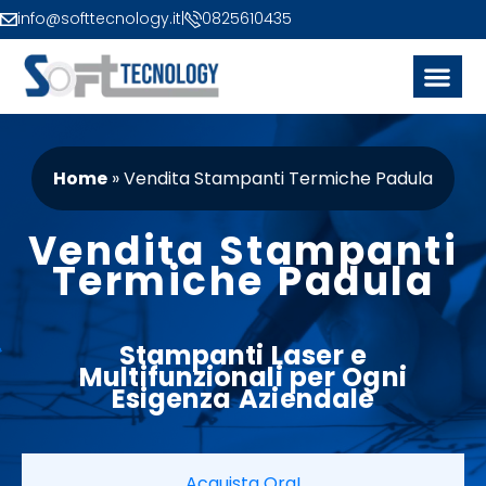
info@softtecnology.it
|
0825610435
Home
»
Vendita Stampanti Termiche Padula
Vendita Stampanti
Termiche Padula
Stampanti
Laser
e
Multifunzionali per Ogni
Esigenza Aziendale
Acquista Ora!