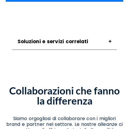
Soluzioni e servizi correlati
Assistenza Scanner Padula
Assistenza Stampanti Padula
Assistenza Stampanti Termiche Padula
Noleggio Scanner Padula
Noleggio Stampanti Padula
Collaborazioni che fanno
Noleggio Stampanti Termiche Padula
Vendita Stampanti Padula
la differenza
Siamo orgogliosi di collaborare con i migliori
brand e partner nel settore. Le nostre alleanze ci