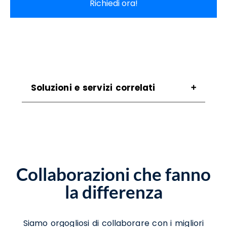
Richiedi ora!
Soluzioni e servizi correlati
Assistenza Scanner Pontelandolfo
Assistenza Stampanti Pontelandolfo
Assistenza Stampanti Termiche
Pontelandolfo
Noleggio Scanner Pontelandolfo
Collaborazioni che fanno
Noleggio Stampanti Pontelandolfo
Noleggio Stampanti Termiche
la differenza
Pontelandolfo
Vendita Stampanti Pontelandolfo
Siamo orgogliosi di collaborare con i migliori