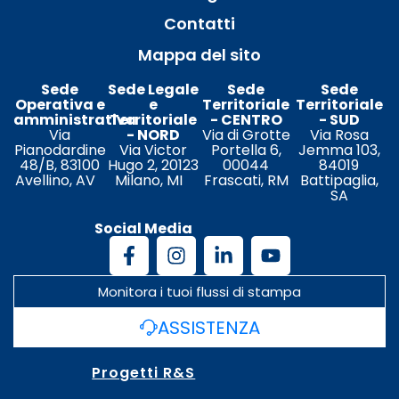
Contatti
Mappa del sito
Sede
Sede Legale
Sede
Sede
Operativa e
e
Territoriale
Territoriale
amministrativa
Territoriale
- CENTRO
- SUD
Via
- NORD
Via di Grotte
Via Rosa
Pianodardine
Via Victor
Portella 6,
Jemma 103,
48/B, 83100
Hugo 2, 20123
00044
84019
Avellino, AV
Milano, MI
Frascati, RM
Battipaglia,
SA
Social Media
Monitora i tuoi flussi di stampa
ASSISTENZA
Progetti R&S