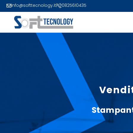
info@softtecnology.it
|
0825610435
Vendi
Stampant