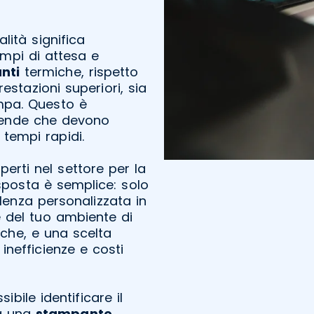
lità significa
tempi di attesa e
nti
termiche, rispetto
restazioni superiori, sia
ampa. Questo è
ziende che devono
tempi rapidi.
erti nel settore per la
isposta è semplice: solo
lenza personalizzata in
e del tuo ambiente di
iche, e una scelta
inefficienze e costi
ibile identificare il
ia una
stampante