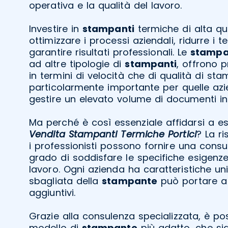
operativa e la qualità del lavoro.
Investire in
stampanti
termiche di alta qua
ottimizzare i processi aziendali, ridurre i 
garantire risultati professionali. Le
stampa
ad altre tipologie di
stampanti
, offrono p
in termini di velocità che di qualità di st
particolarmente importante per quelle a
gestire un elevato volume di documenti in 
Ma perché è così essenziale affidarsi a esp
Vendita Stampanti Termiche Portici
? La r
i professionisti possono fornire una consu
grado di soddisfare le specifiche esigenz
lavoro. Ogni azienda ha caratteristiche un
sbagliata della
stampante
può portare a 
aggiuntivi.
Grazie alla consulenza specializzata, è poss
modello di
stampante
più adatto, che s