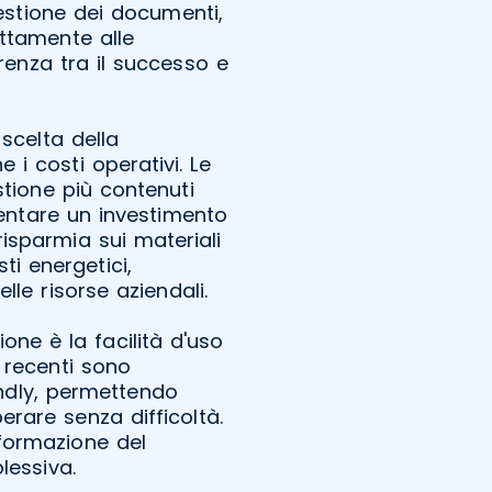
gestione dei documenti,
ttamente alle
renza tra il successo e
scelta della
 i costi operativi. Le
tione più contenuti
sentare un investimento
isparmia sui materiali
i energetici,
le risorse aziendali.
one è la facilità d'uso
 recenti sono
endly, permettendo
rare senza difficoltà.
formazione del
lessiva.