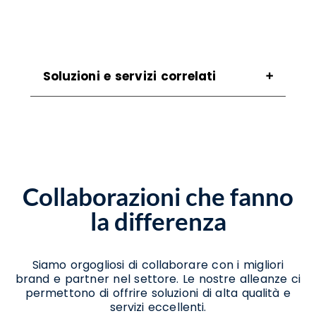
Soluzioni e servizi correlati
Assistenza Scanner Procida
Assistenza Stampanti Procida
Assistenza Stampanti Termiche Procida
Noleggio Scanner Procida
Noleggio Stampanti Procida
Collaborazioni che fanno
Noleggio Stampanti Termiche Procida
Vendita Stampanti Procida
la differenza
Siamo orgogliosi di collaborare con i migliori
brand e partner nel settore. Le nostre alleanze ci
permettono di offrire soluzioni di alta qualità e
servizi eccellenti.