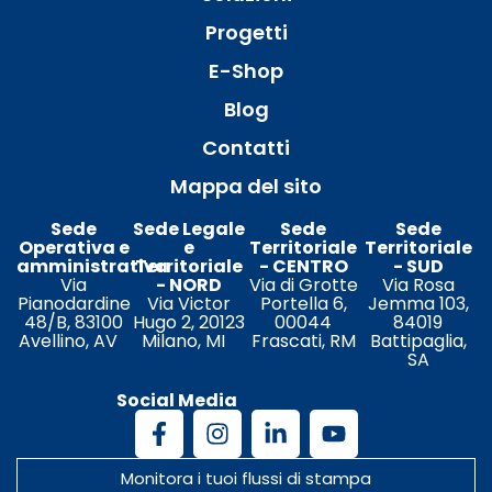
Progetti
E-Shop
Blog
Contatti
Mappa del sito
Sede
Sede Legale
Sede
Sede
Operativa e
e
Territoriale
Territoriale
amministrativa
Territoriale
- CENTRO
- SUD
Via
- NORD
Via di Grotte
Via Rosa
Pianodardine
Via Victor
Portella 6,
Jemma 103,
48/B, 83100
Hugo 2, 20123
00044
84019
Avellino, AV
Milano, MI
Frascati, RM
Battipaglia,
SA
Social Media
Monitora i tuoi flussi di stampa