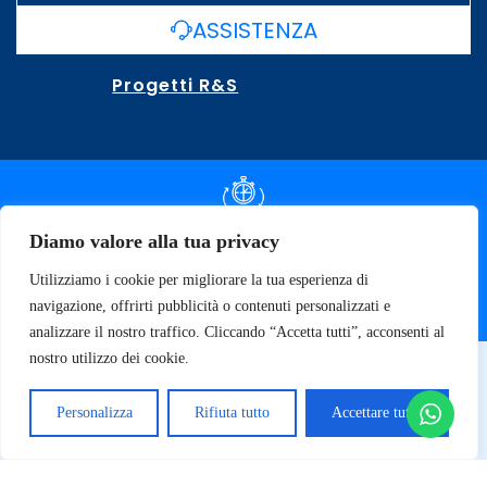
ASSISTENZA
Progetti R&S
DOCUMENTAZIONE SLA
Diamo valore alla tua privacy
Utilizziamo i cookie per migliorare la tua esperienza di
SPECIFICHE TECNICHE
navigazione, offrirti pubblicità o contenuti personalizzati e
analizzare il nostro traffico. Cliccando “Accetta tutti”, acconsenti al
nostro utilizzo dei cookie.
© 2026 SOFT TECNOLOGY | P.IVA 02137470643
Privacy Policy
Personalizza
Rifiuta tutto
Accettare tutto
Termini e Condizioni