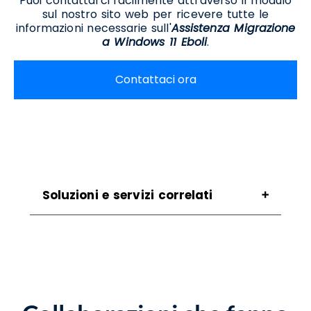
Puoi contattarci facilmente attraverso il modulo
sul nostro sito web per ricevere tutte le
informazioni necessarie sull'
Assistenza Migrazione
a Windows 11 Eboli
.
Contattaci ora
Soluzioni e servizi correlati
Assistenza Per Aggiornamento A Windows 11
Eboli
Assistenza Per Passaggio A Windows 11 Eboli
Consulenza Per Aggiornamento A Windows
11 Eboli
Consulenza Per Migrazione A Windows 11