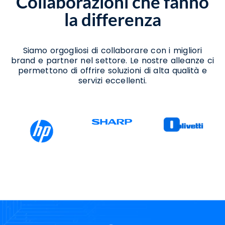
Collaborazioni che fanno
Eboli
la differenza
Consulenza Per Passaggio A Windows 11
Eboli
Supporto Aggiornamento Windows 11 Eboli
Supporto Migrazione A Windows 11 Eboli
Siamo orgogliosi di collaborare con i migliori
Supporto Passaggio A Windows 11 Eboli
brand e partner nel settore. Le nostre alleanze ci
permettono di offrire soluzioni di alta qualità e
servizi eccellenti.