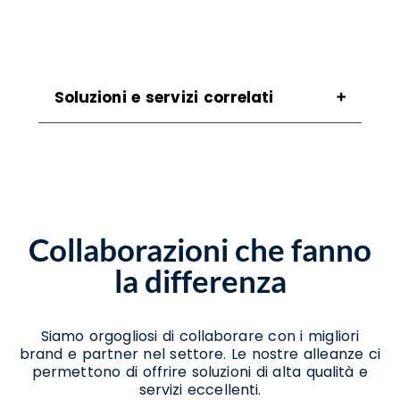
Soluzioni e servizi correlati
Assistenza Migrazione A Windows 11 Eboli
Assistenza Per Passaggio A Windows 11 Eboli
Consulenza Per Aggiornamento A Windows
11 Eboli
Consulenza Per Migrazione A Windows 11
Collaborazioni che fanno
Eboli
Consulenza Per Passaggio A Windows 11
la differenza
Eboli
Supporto Aggiornamento Windows 11 Eboli
Supporto Migrazione A Windows 11 Eboli
Supporto Passaggio A Windows 11 Eboli
Siamo orgogliosi di collaborare con i migliori
brand e partner nel settore. Le nostre alleanze ci
permettono di offrire soluzioni di alta qualità e
servizi eccellenti.