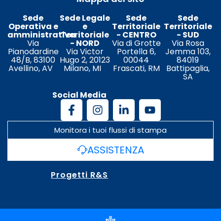
Sede
Sede Legale
Sede
Sede
Operativa e
e
Territoriale
Territoriale
amministrativa
Territoriale
- CENTRO
- SUD
Via
- NORD
Via di Grotte
Via Rosa
Pianodardine
Via Victor
Portella 6,
Jemma 103,
48/B, 83100
Hugo 2, 20123
00044
84019
Avellino, AV
Milano, MI
Frascati, RM
Battipaglia,
SA
Social Media
Monitora i tuoi flussi di stampa
ASSISTENZA
Progetti R&S