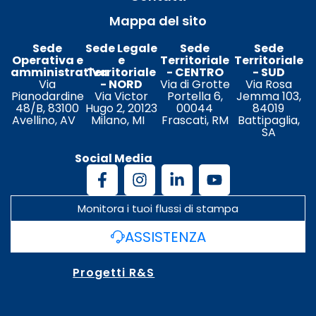
Mappa del sito
Sede
Sede Legale
Sede
Sede
Operativa e
e
Territoriale
Territoriale
amministrativa
Territoriale
- CENTRO
- SUD
Via
- NORD
Via di Grotte
Via Rosa
Pianodardine
Via Victor
Portella 6,
Jemma 103,
48/B, 83100
Hugo 2, 20123
00044
84019
Avellino, AV
Milano, MI
Frascati, RM
Battipaglia,
SA
Social Media
Monitora i tuoi flussi di stampa
ASSISTENZA
Progetti R&S