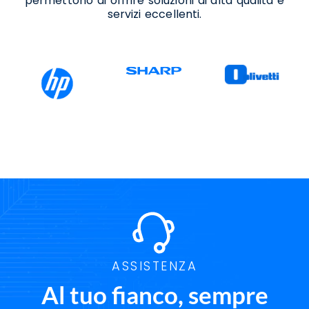
permettono di offrire soluzioni di alta qualità e
Noleggio Ledwall Salerno
servizi eccellenti.
Progettazione Ledwall Salerno
Servizi Ict Salerno
Software Ict Salerno
Soluzioni Ict Salerno
Supporto Aggiornamento Windows 11
Salerno
Supporto Migrazione A Windows 11 Salerno
Supporto Passaggio A Windows 11 Salerno
ASSISTENZA
Al tuo fianco, sempre