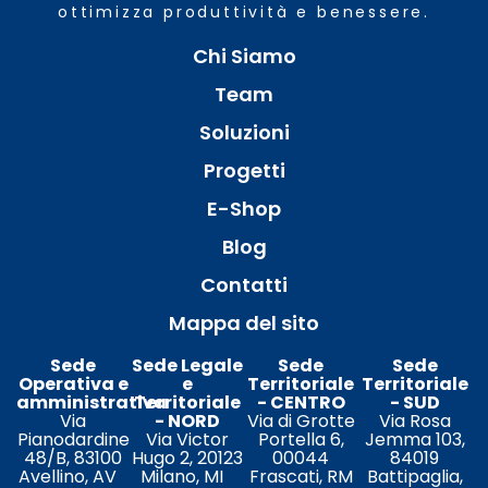
ottimizza produttività e benessere.
Chi Siamo
Team
Soluzioni
Progetti
E-Shop
Blog
Contatti
Mappa del sito
Sede
Sede Legale
Sede
Sede
Operativa e
e
Territoriale
Territoriale
amministrativa
Territoriale
- CENTRO
- SUD
Via
- NORD
Via di Grotte
Via Rosa
Pianodardine
Via Victor
Portella 6,
Jemma 103,
48/B, 83100
Hugo 2, 20123
00044
84019
Avellino, AV
Milano, MI
Frascati, RM
Battipaglia,