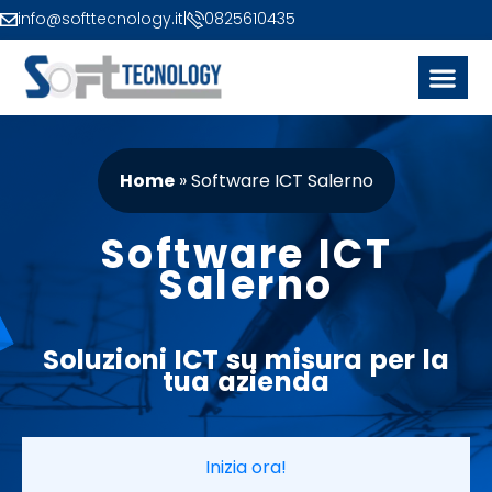
info@softtecnology.it
|
0825610435
Home
»
Software ICT Salerno
Software ICT
Salerno
Soluzioni ICT
su misura
per la
tua azienda
Inizia ora!