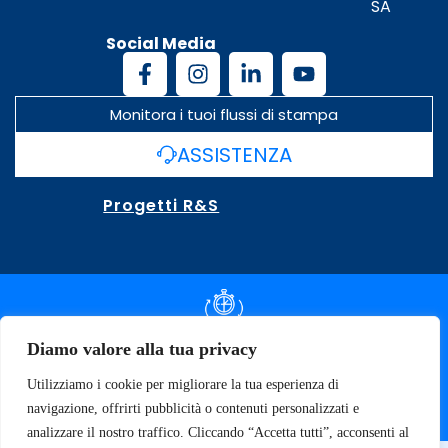
SA
Social Media
Monitora i tuoi flussi di stampa
ASSISTENZA
Progetti R&S
DOCUMENTAZIONE SLA
Diamo valore alla tua privacy
Utilizziamo i cookie per migliorare la tua esperienza di
SPECIFICHE TECNICHE
navigazione, offrirti pubblicità o contenuti personalizzati e
analizzare il nostro traffico. Cliccando “Accetta tutti”, acconsenti al