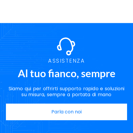
ASSISTENZA
Al tuo fianco, sempre
Siamo qui per offrirti supporto rapido e soluzioni
su misura, sempre a portata di mano
Parla con noi