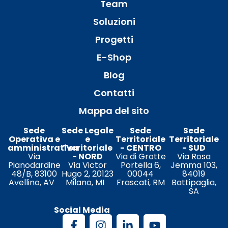
Team
Soluzioni
Progetti
E-Shop
Blog
Contatti
Mappa del sito
Sede
Sede Legale
Sede
Sede
Operativa e
e
Territoriale
Territoriale
amministrativa
Territoriale
- CENTRO
- SUD
Via
- NORD
Via di Grotte
Via Rosa
Pianodardine
Via Victor
Portella 6,
Jemma 103,
48/B, 83100
Hugo 2, 20123
00044
84019
Avellino, AV
Milano, MI
Frascati, RM
Battipaglia,
SA
Social Media