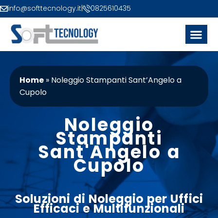
info@softtecnology.it
|
0825610435
Home
»
Noleggio Stampanti Sant’Angelo a
Cupolo
Noleggio
Stampanti
Sant'Angelo a
Cupolo
Soluzioni di
Noleggio
per Uffici
Efficaci e Multifunzionali