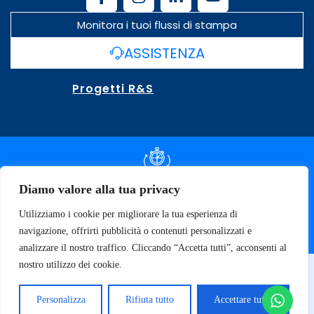
Monitora i tuoi flussi di stampa
ASSISTENZA
Progetti R&S
DOCUMENTAZIONE SLA
Diamo valore alla tua privacy
Utilizziamo i cookie per migliorare la tua esperienza di
SPECIFICHE TECNICHE
navigazione, offrirti pubblicità o contenuti personalizzati e
analizzare il nostro traffico. Cliccando “Accetta tutti”, acconsenti al
nostro utilizzo dei cookie.
© 2026 SOFT TECNOLOGY | P.IVA 02137470643
Privacy Policy
Personalizza
Rifiuta tutto
Accettare tutto