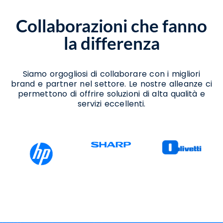
Sant'angelo A Cupolo
Noleggio Scanner Sant'angelo A Cupolo
Collaborazioni che fanno
Noleggio Stampanti Termiche Sant'angelo
A Cupolo
la differenza
Vendita Stampanti Sant'angelo A Cupolo
Vendita Stampanti Termiche Sant'angelo A
Cupolo
Siamo orgogliosi di collaborare con i migliori
brand e partner nel settore. Le nostre alleanze ci
permettono di offrire soluzioni di alta qualità e
servizi eccellenti.