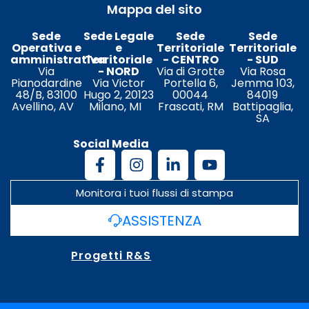
Mappa del sito
Sede
Sede Legale
Sede
Sede
Operativa e
e
Territoriale
Territoriale
amministrativa
Territoriale
- CENTRO
- SUD
Via
- NORD
Via di Grotte
Via Rosa
Pianodardine
Via Victor
Portella 6,
Jemma 103,
48/B, 83100
Hugo 2, 20123
00044
84019
Avellino, AV
Milano, MI
Frascati, RM
Battipaglia,
SA
Social Media
Monitora i tuoi flussi di stampa
ASSISTENZA
Progetti R&S