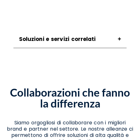
Soluzioni e servizi correlati
Assistenza Scanner Sant'angelo A Cupolo
Assistenza Stampanti Sant'angelo A Cupolo
Assistenza Stampanti Termiche
Sant'angelo A Cupolo
Noleggio Scanner Sant'angelo A Cupolo
Collaborazioni che fanno
Noleggio Stampanti Sant'angelo A Cupolo
Noleggio Stampanti Termiche Sant'angelo
la differenza
A Cupolo
Vendita Stampanti Termiche Sant'angelo A
Cupolo
Siamo orgogliosi di collaborare con i migliori
brand e partner nel settore. Le nostre alleanze ci
permettono di offrire soluzioni di alta qualità e