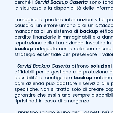
perché i
Servizi Backup Caserta
sono fonda
la sicurezza e la disponibilità delle informa
Immagina di perdere informazioni vitali pe
causa di un errore umano o di un attacc
mancanza di un sistema di
backup
effic
perdite finanziarie inimmaginabili e a danni
reputazione della tua azienda. Investire in
backup
adeguata non è solo una misura 
strategia essenziale per preservare il valo
I
Servizi Backup Caserta
offrono
soluzioni
affidabili per la gestione e la protezione 
possibilità di configurare
backup
automatic
ogni azienda può adattare il servizio alle 
specifiche. Non si tratta solo di creare co
garantire che essi siano sempre disponibil
ripristinati in caso di emergenza.
Il ripristino rapido è uno degli aspetti più cr