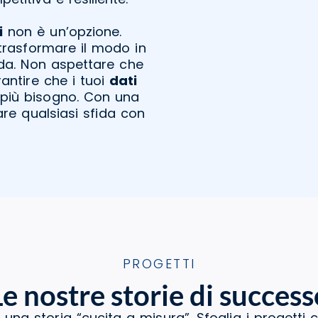
i
non è un’opzione.
trasformare il modo in
enda. Non aspettare che
rantire che i tuoi
dati
i più bisogno. Con una
are qualsiasi sfida con
PROGETTI
Le nostre storie di success
 una storia “cucita a misura”. Sfoglia i progetti 