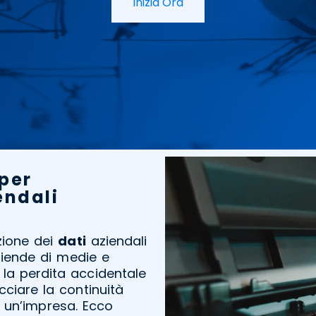
Inizia Ora
 per
endali
zione dei
dati
aziendali
ziende di medie e
, la perdita accidentale
ciare la continuità
 un’impresa. Ecco