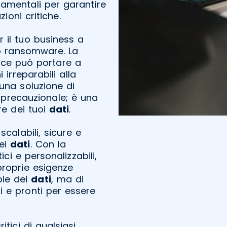
mentali per garantire
zioni critiche.
r il tuo business a
o ransomware. La
ace può portare a
 irreparabili alla
 una soluzione di
precauzionale; è una
re dei tuoi
dati
.
scalabili, sicure e
dei
dati
. Con la
i e personalizzabili,
proprie esigenze
pie dei
dati
, ma di
i e pronti per essere
itici di qualsiasi