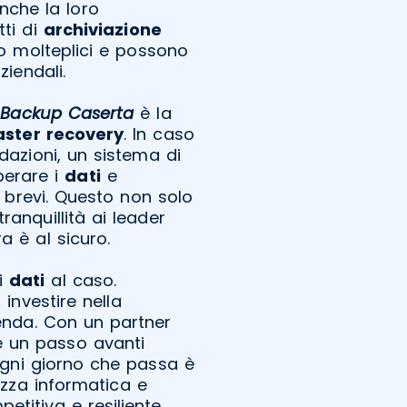
nche la loro
tti di
archiviazione
no molteplici e possono
iendali.
i Backup Caserta
è la
aster recovery
. In caso
dazioni, un sistema di
perare i
dati
e
i brevi. Questo non solo
anquillità ai leader
a è al sicuro.
oi
dati
al caso.
 investire nella
ienda. Con un partner
re un passo avanti
Ogni giorno che passa è
ezza informatica e
titiva e resiliente.