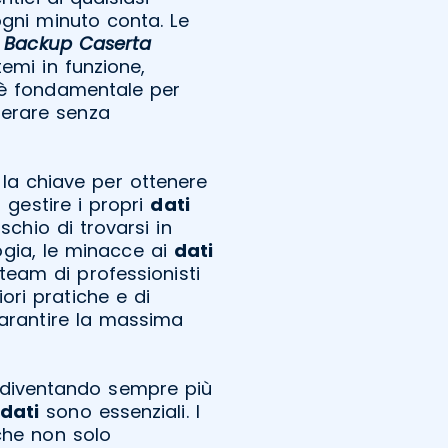
, ogni minuto conta. Le
i Backup Caserta
emi in funzione,
o è fondamentale per
perare senza
la chiave per ottenere
i gestire i propri
dati
ischio di trovarsi in
ogia, le minacce ai
dati
team di professionisti
ori pratiche e di
arantire la massima
diventando sempre più
dati
sono essenziali. I
he non solo