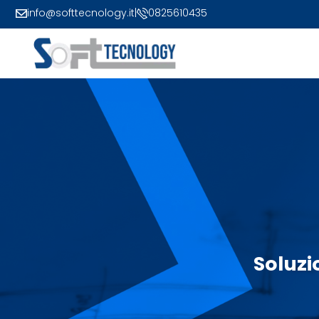
info@softtecnology.it
|
0825610435
Soluzi