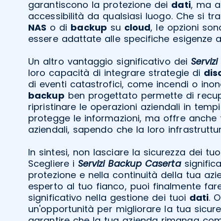
garantiscono la protezione dei
dati
, ma a
accessibilità da qualsiasi luogo. Che si tra
NAS
o di
backup
su
cloud
, le opzioni so
essere adattate alle specifiche esigenze az
Un altro vantaggio significativo dei
Serviz
loro capacità di integrare strategie di
dis
di eventi catastrofici, come incendi o inon
backup
ben progettato permette di recu
ripristinare le operazioni aziendali in temp
protegge le informazioni, ma offre anche tr
aziendali, sapendo che la loro infrastruttur
In sintesi, non lasciare la sicurezza dei tu
Scegliere i
Servizi Backup Caserta
significa
protezione e nella continuità della tua az
esperto al tuo fianco, puoi finalmente fa
significativo nella gestione dei tuoi
dati
. 
un'opportunità per migliorare la tua sicur
garantire che la tua azienda rimanga compe