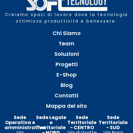
Creiamo spazi di lavoro dove la tecnologia
ottimizza produttività e benessere.
Chi Siamo
Team
Soluzioni
Progetti
E-Shop
Blog
Contatti
Mappa del sito
Sede
Sede Legale
Sede
Sede
Operativa e
e
Territoriale
Territoriale
amministrativa
Territoriale
- CENTRO
- SUD
Via
- NORD
Via di Grotte
Via Rosa