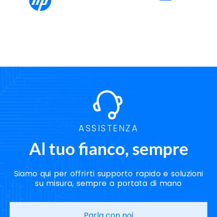
Servizi Cloud Caserta
Servizi Cybersecurity Caserta
Servizi Data Center Caserta
Servizi Disaster Recovery Caserta
Servizi Hosting Caserta
Servizi Housing Caserta
Servizi Server Caserta
Soluzioni Backup Caserta
Soluzioni Cloud Caserta
Soluzioni Disaster Recovery Caserta
Soluzioni Hosting Caserta
Soluzioni Server Caserta
Strategie Disaster Recovery Caserta
ASSISTENZA
Al tuo fianco, sempre
Siamo qui per offrirti supporto rapido e soluzioni
su misura, sempre a portata di mano
Parla con noi