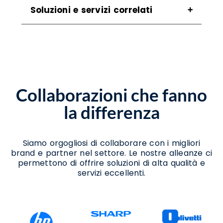
Soluzioni e servizi correlati
Agenzia Cybersecurity Caserta
Assistenza Cybersecurity Caserta
Assistenza Data Center Caserta
Assistenza Disaster Recovery Caserta
Assistenza Housing Caserta
Collaborazioni che fanno
Assistenza Server Caserta
Azienda Cybersecurity Caserta
la differenza
Azienda Disaster Recovery Caserta
Consulenza Cloud Caserta
Consulenza Cybersecurity Caserta
Consulenza Data Center Caserta
Siamo orgogliosi di collaborare con i migliori
Consulenza Disaster Recovery Caserta
brand e partner nel settore. Le nostre alleanze ci
Consulenza Hosting Caserta
permettono di offrire soluzioni di alta qualità e
Consulenza Server Caserta
servizi eccellenti.
Piani Disaster Recovery Caserta
Plan Audit Disaster Recovery Caserta
Progettazione Data Center Caserta
Realizzazione Piattaforme Cloud Caserta
Servizi Backup Caserta