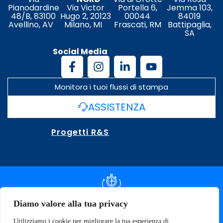
Pianodardine
Via Victor
Portella 6,
Jemma 103,
48/B, 83100
Hugo 2, 20123
00044
84019
Avellino, AV
Milano, MI
Frascati, RM
Battipaglia,
SA
Social Media
Monitora i tuoi flussi di stampa
ASSISTENZA
Progetti R&S
DOCUMENTAZIONE SLA
Diamo valore alla tua privacy
Utilizziamo i cookie per migliorare la tua esperienza di