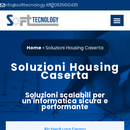
info@softtecnology.it
|
0825610435
Home
»
Soluzioni Housing Caserta
Soluzioni Housing
Caserta
Soluzioni
scalabili per
un'
informatica
sicura e
performante
Richiedi una Demo