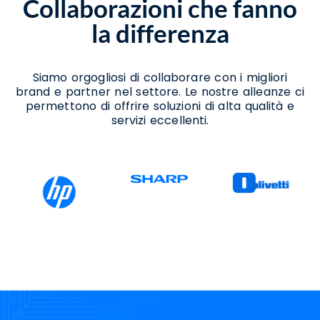
Collaborazioni che fanno
Consulenza Ict Benevento
Consulenza Per Aggiornamento A Windows
la differenza
11 Benevento
Consulenza Per Migrazione A Windows 11
Benevento
Consulenza Per Passaggio A Windows 11
Siamo orgogliosi di collaborare con i migliori
Benevento
brand e partner nel settore. Le nostre alleanze ci
Installazione Ledwall Benevento
permettono di offrire soluzioni di alta qualità e
Noleggio Ledwall Benevento
servizi eccellenti.
Progettazione Ledwall Benevento
Servizi Ict Benevento
Software Ict Benevento
Soluzioni Ict Benevento
Supporto Aggiornamento Windows 11
Benevento
Supporto Migrazione A Windows 11
Benevento
Supporto Passaggio A Windows 11
Benevento