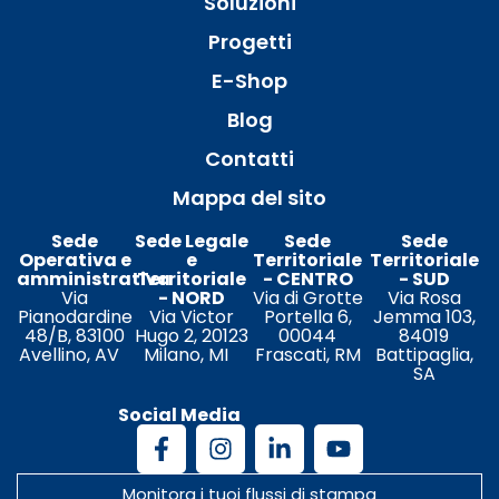
Soluzioni
Progetti
E-Shop
Blog
Contatti
Mappa del sito
Sede
Sede Legale
Sede
Sede
Operativa e
e
Territoriale
Territoriale
amministrativa
Territoriale
- CENTRO
- SUD
Via
- NORD
Via di Grotte
Via Rosa
Pianodardine
Via Victor
Portella 6,
Jemma 103,
48/B, 83100
Hugo 2, 20123
00044
84019
Avellino, AV
Milano, MI
Frascati, RM
Battipaglia,
SA
Social Media
Monitora i tuoi flussi di stampa