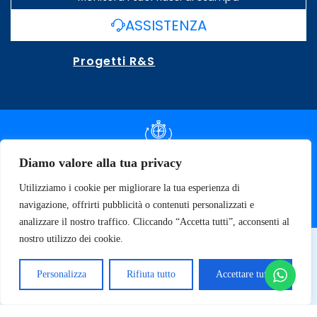
ASSISTENZA
Progetti R&S
DOCUMENTAZIONE SLA
Diamo valore alla tua privacy
Utilizziamo i cookie per migliorare la tua esperienza di
SPECIFICHE TECNICHE
navigazione, offrirti pubblicità o contenuti personalizzati e
analizzare il nostro traffico. Cliccando “Accetta tutti”, acconsenti al
nostro utilizzo dei cookie.
© 2026 SOFT TECNOLOGY | P.IVA 02137470643
Privacy Policy
Personalizza
Rifiuta tutto
Accettare tutto
Termini e Condizioni