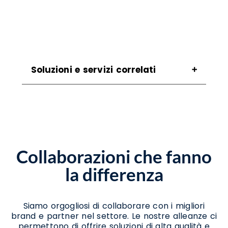
Soluzioni e servizi correlati
Assistenza Ict Benevento
Assistenza Migrazione A Windows 11
Benevento
Assistenza Per Aggiornamento A Windows 11
Benevento
Collaborazioni che fanno
Assistenza Per Passaggio A Windows 11
Benevento
la differenza
Consulenza Ict Benevento
Consulenza Per Aggiornamento A Windows
11 Benevento
Consulenza Per Migrazione A Windows 11
Siamo orgogliosi di collaborare con i migliori
Benevento
brand e partner nel settore. Le nostre alleanze ci
Installazione Ledwall Benevento
permettono di offrire soluzioni di alta qualità e