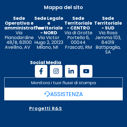
Mappa del sito
Sede
Sede Legale
Sede
Sede
Operativa e
e
Territoriale
Territoriale
amministrativa
Territoriale
- CENTRO
- SUD
Via
- NORD
Via di Grotte
Via Rosa
Pianodardine
Via Victor
Portella 6,
Jemma 103,
48/B, 83100
Hugo 2, 20123
00044
84019
Avellino, AV
Milano, MI
Frascati, RM
Battipaglia,
SA
Social Media
Monitora i tuoi flussi di stampa
ASSISTENZA
Progetti R&S