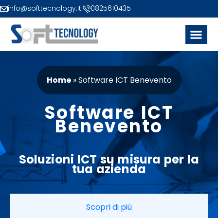
info@softtecnology.it
|
0825610435
Home
»
Software ICT Benevento
Software ICT
Benevento
Soluzioni ICT
su misura
per la
tua azienda
Scopri di più