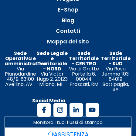
E-Shop
Blog
Contatti
Mappa del sito
Sede
Sede Legale
Sede
Sede
Operativa e
e
Territoriale
Territoriale
amministrativa
Territoriale
- CENTRO
- SUD
Via
- NORD
Via di Grotte
Via Rosa
Pianodardine
Via Victor
Portella 6,
Jemma 103,
48/B, 83100
Hugo 2, 20123
00044
84019
Avellino, AV
Milano, MI
Frascati, RM
Battipaglia,
SA
Social Media
Monitora i tuoi flussi di stampa
ASSISTENZA