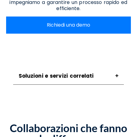
impegniamo a garantire un processo rapido ed
efficiente.
Richiedi una demo
Soluzioni e servizi correlati
Assistenza Ict Benevento
Assistenza Migrazione A Windows 11
Benevento
Assistenza Per Aggiornamento A Windows 11
Benevento
Collaborazioni che fanno
Assistenza Per Passaggio A Windows 11
Benevento