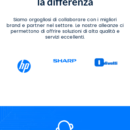
la differenza
Consulenza Ict Benevento
Consulenza Per Aggiornamento A Windows
11 Benevento
Consulenza Per Migrazione A Windows 11
Siamo orgogliosi di collaborare con i migliori
Benevento
brand e partner nel settore. Le nostre alleanze ci
Consulenza Per Passaggio A Windows 11
permettono di offrire soluzioni di alta qualità e
Benevento
servizi eccellenti.
Installazione Ledwall Benevento
Noleggio Ledwall Benevento
Progettazione Ledwall Benevento
Servizi Ict Benevento
Soluzioni Ict Benevento
Supporto Aggiornamento Windows 11
Benevento
Supporto Migrazione A Windows 11
Benevento
Supporto Passaggio A Windows 11
Benevento