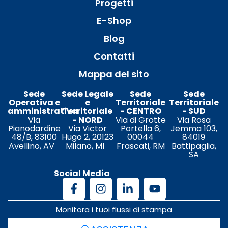
Progetti
E-Shop
Blog
Contatti
Mappa del sito
Sede
Sede Legale
Sede
Sede
Operativa e
e
Territoriale
Territoriale
amministrativa
Territoriale
- CENTRO
- SUD
Via
- NORD
Via di Grotte
Via Rosa
Pianodardine
Via Victor
Portella 6,
Jemma 103,
48/B, 83100
Hugo 2, 20123
00044
84019
Avellino, AV
Milano, MI
Frascati, RM
Battipaglia,
SA
Social Media
Monitora i tuoi flussi di stampa