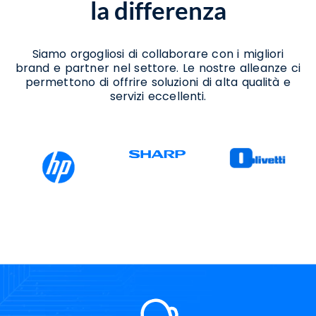
la differenza
11 Benevento
Consulenza Per Migrazione A Windows 11
Benevento
Consulenza Per Passaggio A Windows 11
Siamo orgogliosi di collaborare con i migliori
Benevento
brand e partner nel settore. Le nostre alleanze ci
Installazione Ledwall Benevento
permettono di offrire soluzioni di alta qualità e
Noleggio Ledwall Benevento
servizi eccellenti.
Progettazione Ledwall Benevento
Servizi Ict Benevento
Software Ict Benevento
Soluzioni Ict Benevento
Supporto Aggiornamento Windows 11
Benevento
Supporto Migrazione A Windows 11
Benevento
Supporto Passaggio A Windows 11
Benevento