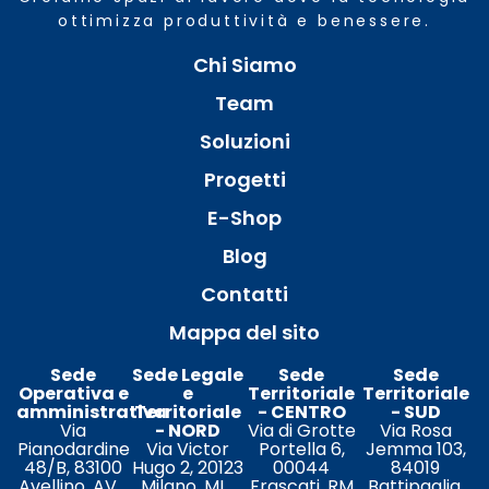
ottimizza produttività e benessere.
Chi Siamo
Team
Soluzioni
Progetti
E-Shop
Blog
Contatti
Mappa del sito
Sede
Sede Legale
Sede
Sede
Operativa e
e
Territoriale
Territoriale
amministrativa
Territoriale
- CENTRO
- SUD
Via
- NORD
Via di Grotte
Via Rosa
Pianodardine
Via Victor
Portella 6,
Jemma 103,
48/B, 83100
Hugo 2, 20123
00044
84019
Avellino, AV
Milano, MI
Frascati, RM
Battipaglia,