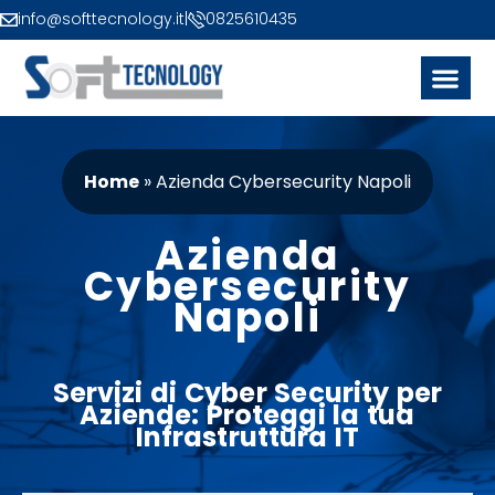
info@softtecnology.it
|
0825610435
Home
»
Azienda Cybersecurity Napoli
Azienda
Cybersecurity
Napoli
Servizi
di
Cyber
Security
per
Aziende
: Proteggi la tua
Infrastruttura IT