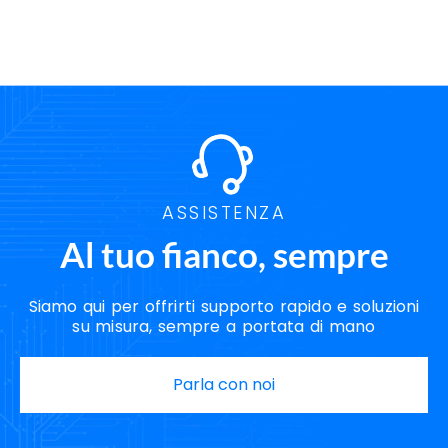
Servizi Disaster Recovery Napoli
Servizi Hosting Napoli
Servizi Housing Napoli
Servizi Server Napoli
Soluzioni Backup Napoli
Soluzioni Cloud Napoli
Soluzioni Disaster Recovery Napoli
Soluzioni Hosting Napoli
Soluzioni Housing Napoli
Soluzioni Server Napoli
Strategie Disaster Recovery Napoli
ASSISTENZA
Al tuo fianco, sempre
Siamo qui per offrirti supporto rapido e soluzioni
su misura, sempre a portata di mano
Parla con noi