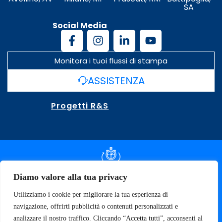
SA
Social Media
Monitora i tuoi flussi di stampa
ASSISTENZA
Progetti R&S
DOCUMENTAZIONE SLA
Diamo valore alla tua privacy
Utilizziamo i cookie per migliorare la tua esperienza di
SPECIFICHE TECNICHE
navigazione, offrirti pubblicità o contenuti personalizzati e
analizzare il nostro traffico. Cliccando “Accetta tutti”, acconsenti al