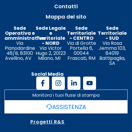
Contatti
Mappa del sito
Sede
Sede Legale
Sede
Sede
Operativa e
e
Territoriale
Territoriale
amministrativa
Territoriale
- CENTRO
- SUD
Via
- NORD
Via di Grotte
Via Rosa
Pianodardine
Via Victor
Portella 6,
Jemma 103,
48/B, 83100
Hugo 2, 20123
00044
84019
Avellino, AV
Milano, MI
Frascati, RM
Battipaglia,
SA
Social Media
Monitora i tuoi flussi di stampa
ASSISTENZA
Progetti R&S