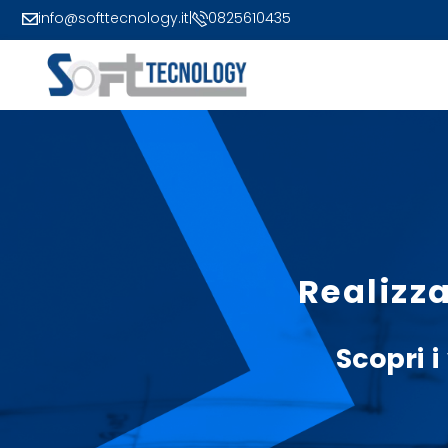
info@softtecnology.it
|
0825610435
Realizz
Scopri i