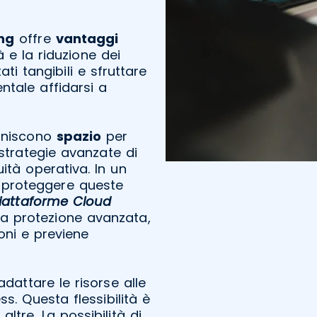
ng
offre
vantaggi
tà e la riduzione dei
ati tangibili e sfruttare
ntale affidarsi a
rniscono
spazio
per
trategie avanzate di
ità operativa. In un
, proteggere queste
Piattaforme Cloud
a protezione avanzata,
oni e previene
adattare le risorse alle
s. Questa flessibilità è
altre. La possibilità di