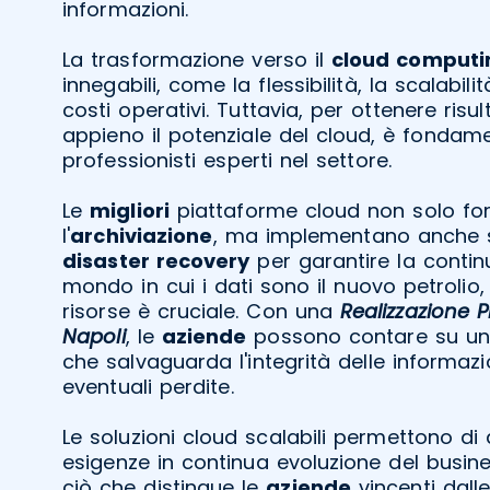
informazioni.
La trasformazione verso il
cloud computi
innegabili, come la flessibilità, la scalabili
costi operativi. Tuttavia, per ottenere risult
appieno il potenziale del cloud, è fondame
professionisti esperti nel settore.
Le
migliori
piattaforme cloud non solo fo
l'
archiviazione
, ma implementano anche s
disaster recovery
per garantire la continu
mondo in cui i dati sono il nuovo petrolio
risorse è cruciale. Con una
Realizzazione 
Napoli
, le
aziende
possono contare su un
che salvaguarda l'integrità delle informazi
eventuali perdite.
Le soluzioni cloud scalabili permettono di 
esigenze in continua evoluzione del busines
ciò che distingue le
aziende
vincenti dalle 