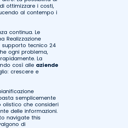
ottimizzare i costi,
iducendo al contempo i
nza continua. Le
a Realizzazione
n supporto tecnico 24
 che ogni problema,
a rapidamente. La
endo così alle
aziende
lio: crescere e
ianificazione
 basta semplicemente
 olistico che consideri
ente delle informazioni.
 to navigate this
valgono di