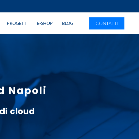
CONTATTI
PROGETTI
E-SHOP
BLOG
d Napoli
 di
cloud