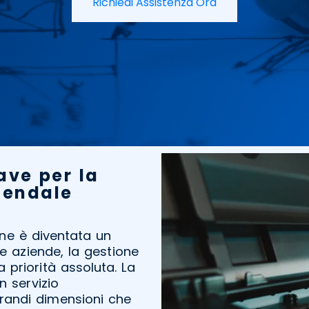
Richiedi Assistenza Ora
ave per la
ziendale
one è diventata un
le aziende, la gestione
 priorità assoluta. La
n servizio
grandi dimensioni che