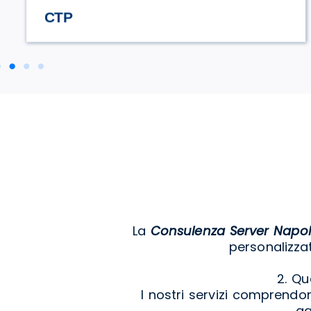
STILE TV
La
Consulenza Server Napol
personalizzat
2. Qu
I nostri servizi comprend
ga