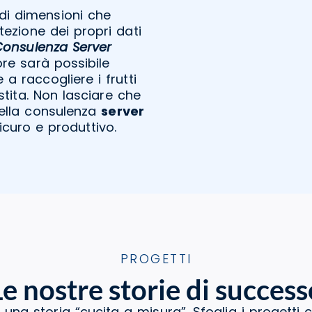
ndi dimensioni che
tezione dei propri dati
Consulenza Server
ore sarà possibile
e a raccogliere i frutti
stita. Non lasciare che
 nella consulenza
server
curo e produttivo.
PROGETTI
Le nostre storie di success
 una storia “cucita a misura”. Sfoglia i progetti 