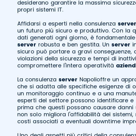
desiderano garantire la massima sicurezza 
propri sistemi IT.
Affidarsi a esperti nella consulenza
serve
un futuro più sicuro e produttivo. Con la 
dati generati ogni giorno, è fondamentale 
server
robusta e ben gestita. Un
server
in
sicuro può portare a gravi conseguenze, c
violazioni della sicurezza e tempi di inatt
compromettere l'intera operatività
aziend
La consulenza
server
Napolioffre un appr
che si adatta alle specifiche esigenze di 
un monitoraggio continuo e a una manuten
esperti del settore possono identificare e 
prima che questi possano causare danni si
non solo migliora l'affidabilità dei sistemi
costi associati a eventuali downtime impre
Uno degli aspetti più critici della consule