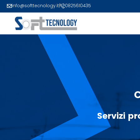
info@softtecnology.it
|
0825610435
Servizi
pr