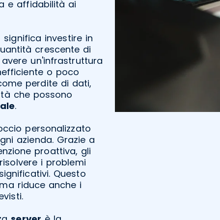
e affidabilità ai
r
significa investire in
quantità crescente di
avere un'infrastruttura
efficiente o poco
ome perdite di dati,
ività che possono
ale
.
occio personalizzato
ogni azienda. Grazie a
zione proattiva, gli
risolvere i problemi
gnificativi. Questo
, ma riduce anche i
visti.
nza
server
è la