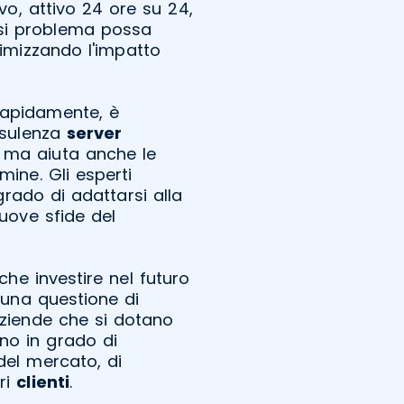
o, attivo 24 ore su 24,
iasi problema possa
imizzando l'impatto
 rapidamente, è
nsulenza
server
 ma aiuta anche le
mine. Gli esperti
grado di adattarsi alla
nuove sfide del
che investire nel futuro
o una questione di
aziende che si dotano
ono in grado di
del mercato, di
pri
clienti
.